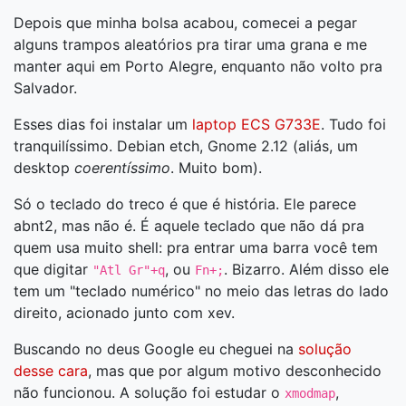
Depois que minha bolsa acabou, comecei a pegar
alguns trampos aleatórios pra tirar uma grana e me
manter aqui em Porto Alegre, enquanto não volto pra
Salvador.
Esses dias foi instalar um
laptop ECS G733E
. Tudo foi
tranquilíssimo. Debian etch, Gnome 2.12 (aliás, um
desktop
coerentíssimo
. Muito bom).
Só o teclado do treco é que é história. Ele parece
abnt2, mas não é. É aquele teclado que não dá pra
quem usa muito shell: pra entrar uma barra você tem
que digitar
, ou
. Bizarro. Além disso ele
"Atl Gr"+q
Fn+;
tem um "teclado numérico" no meio das letras do lado
direito, acionado junto com xev.
Buscando no deus Google eu cheguei na
solução
desse cara
, mas que por algum motivo desconhecido
não funcionou. A solução foi estudar o
,
xmodmap