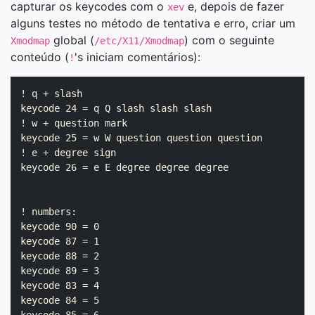
capturar os keycodes com o
e, depois de fazer
xev
alguns testes no método de tentativa e erro, criar um
global (
) com o seguinte
Xmodmap
/etc/X11/Xmodmap
conteúdo (
's iniciam comentários):
!
! q + slash

keycode 24 = q Q slash slash slash

! w + question mark

keycode 25 = w W question question question

! e + degree sign

keycode 26 = e E degree degree degree

! numbers:

keycode 90 = 0

keycode 87 = 1

keycode 88 = 2

keycode 89 = 3

keycode 83 = 4

keycode 84 = 5
