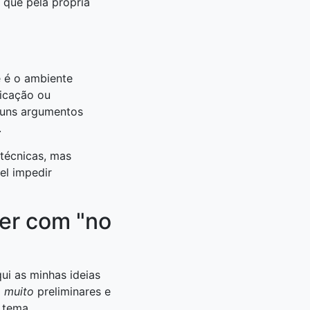
á que pela própria
e é o ambiente
ficação ou
guns argumentos
.
 técnicas, mas
el impedir
er com "no
ui as minhas ideias
o
muito
preliminares e
 tema.