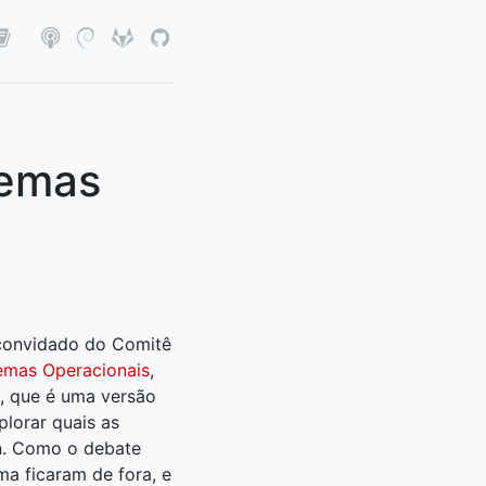
temas
 convidado do Comitê
emas Operacionais
,
, que é uma versão
lorar quais as
an. Como o debate
ma ficaram de fora, e