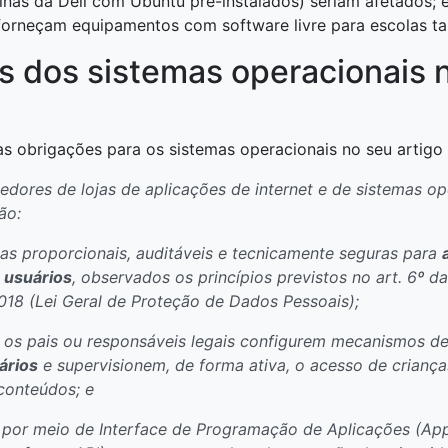
nas da Dell com Ubuntu pré-instalados) seriam afetados;
forneçam equipamentos com software livre para escolas 
s dos sistemas operacionais 
 as obrigações para os sistemas operacionais no seu artigo 
vedores de lojas de aplicações de internet e de sistemas o
ão:
as proporcionais, auditáveis e tecnicamente seguras para
s usuários
, observados os princípios previstos no art. 6º da
018 (Lei Geral de Proteção de Dados Pessoais);
ue os pais ou responsáveis legais configurem mecanismos d
ários
e supervisionem, de forma ativa, o acesso de crianç
 conteúdos; e
tar, por meio de Interface de Programação de Aplicações (App