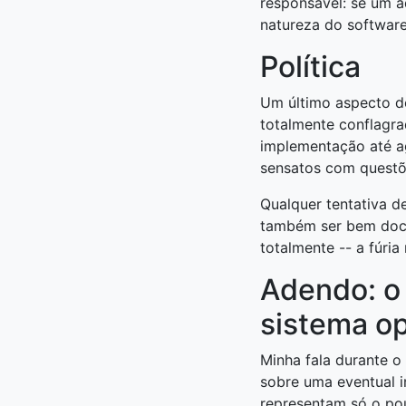
responsável: se um 
natureza do software
Política
Um último aspecto de
totalmente conflagra
implementação até 
sensatos com questõe
Qualquer tentativa d
também ser bem docu
totalmente -- a fúria 
Adendo: o
sistema op
Minha fala durante o
sobre uma eventual i
representam só o po