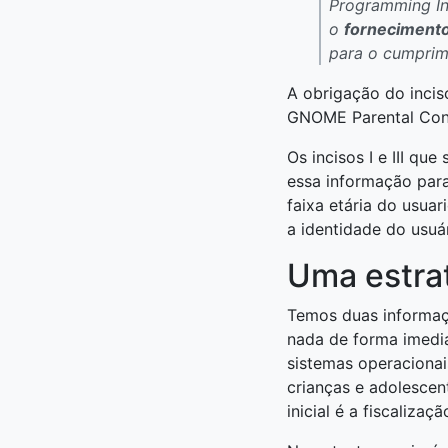
Programming In
o
fornecimento
para o cumprim
A obrigação do incis
GNOME Parental Contr
Os incisos I e III qu
essa informação para
faixa etária do usua
a identidade do usuár
Uma estra
Temos duas informaçõ
nada de forma imedia
sistemas operacionai
crianças e adolesce
inicial é a fiscaliza