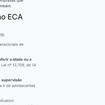
 empresas que
também.
no ECA
12:
peracionais de
aferir a idade ou a
 Lei nº 13.709, de 14
e
supervisão
as e de adolescentes
lication