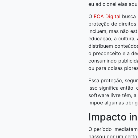
eu adicionei elas aq
O
ECA Digital
busca r
proteção de direitos
incluem, mas não estã
educação, a cultura,
distribuem conteúdos
o preconceito e a d
consumindo publicida
ou para coisas piores
Essa proteção, segu
Isso significa então,
software livre têm, 
impõe algumas obrig
Impacto ini
O período imediatame
passou por um certo 