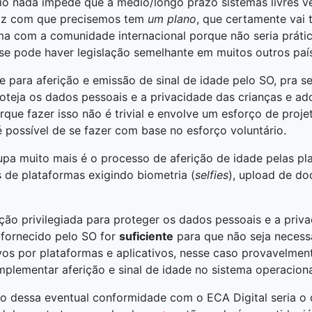
pio nada impede que a médio/longo prazo sistemas livres v
 faz com que precisemos tem
um plano
, que certamente vai 
a com a comunidade internacional porque não seria prátic
 se pode haver legislação semelhante em muitos outros paí
e para aferição e emissão de sinal de idade pelo SO, pra ser
teja os dados pessoais e a privacidade das crianças e ado
que fazer isso não é trivial e envolve um esforço de proje
é possível de se fazer com base no esforço voluntário.
a muito mais é o processo de aferição de idade pelas pla
s de plataformas exigindo biometria (
selfies
), upload de do
ão privilegiada para proteger os dados pessoais e a priva
 fornecido pelo SO for
suficiente
para que não seja necess
os por plataformas e aplicativos, nesse caso provavelment
plementar aferição e sinal de idade no sistema operaciona
o dessa eventual conformidade com o ECA Digital seria o 