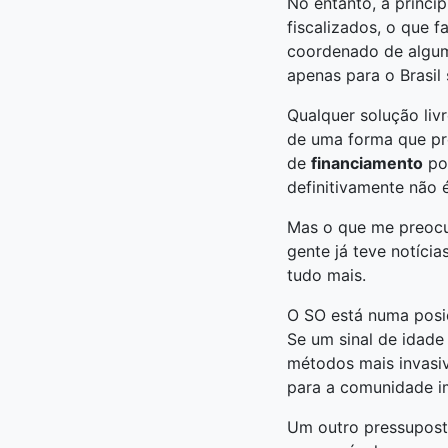
No entanto, a princí
fiscalizados, o que
coordenado de algum
apenas para o Brasil
Qualquer solução livr
de uma forma que pro
de
financiamento
por
definitivamente não 
Mas o que me preocup
gente já teve notícia
tudo mais.
O SO está numa posiç
Se um sinal de idade
métodos mais invasiv
para a comunidade im
Um outro pressupost