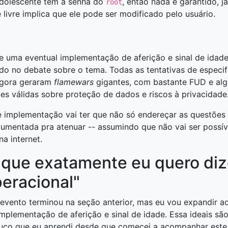
adolescente tem a senha do
, então nada é garantido, j
root
 livre implica que ele pode ser modificado pelo usuário.
 uma eventual implementação de aferição e sinal de idad
do no debate sobre o tema. Todas as tentativas de especi
agora geraram
flamewars
gigantes, com bastante FUD e al
s válidas sobre proteção de dados e riscos à privacidade
e implementação vai ter que não só endereçar as questões
mentada pra atenuar -- assumindo que não vai ser possív
na internet.
 que exatamente eu quero diz
eracional"
 evento terminou na seção anterior, mas eu vou expandir aq
mplementação de aferição e sinal de idade. Essa ideais sã
uco que eu aprendi desde que comecei a acompanhar este