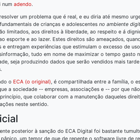
ui num
adendo
.
esolver um problema que é real, e eu diria até mesmo urge
 fundamentais de crianças e adolescentes
no ambiente digit
o limitados, aos direitos à liberdade, ao respeito e á digni
 ao esporte e ao lazer. Estes direitos são ameaçados, quan
 e entregam experiências que estimulam o excesso de uso d
esinformação, tudo em nome de maximizar o tempo gasto na
de, seja produzindo dados que serão vendidos mais tarde
.
ndo o
ECA (o original)
, é compartilhada entre a família, o 
 que a sociedade -- empresas, associações e -- por que não
a princípio, que colaborar com a manutenção daqueles direit
ações neste sentido.
cial
nte posterior à sanção do ECA Digital foi bastante tumul
pânico, um temor de que de repente o software livre de re