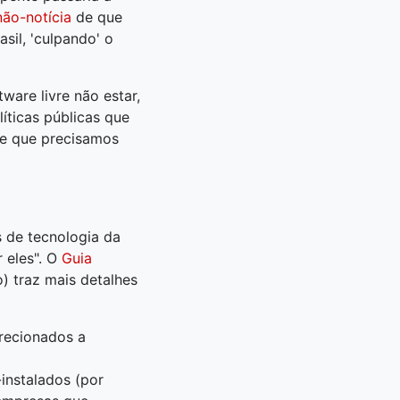
não-notícia
de que
sil, 'culpando' o
are livre não estar,
íticas públicas que
de que precisamos
 de tecnologia da
 eles". O
Guia
) traz mais detalhes
irecionados a
instalados (por