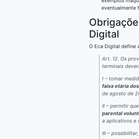
exemplos máqui
eventualmente 
Obrigaçõe
Digital
O Eca Digital define
Art. 12. Os pro
terminais dever
I – tomar medid
faixa etária do
de agosto de 2
II – permitir q
parental volunt
a aplicativos e
III – possibili