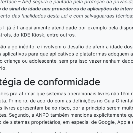
terface – API) segura e pautada pela proteção da privaci
 de sinal de idade aos provedores de aplicações de inter
ento das finalidades desta Lei e com salvaguardas técnic
o II já é tranquilamente atendidade por exemplo pela dispo
ols, do KDE Kiosk, entre outros.
e são algo inédito, e involvem o desafio de aferir a idade do
 aplicativos para que aplicativos e plataformas adequem a
rio criança ou adolescente, sem pra isso vazer nenhum dado
io.
tégia de conformidade
es pra afirmar que sistemas operacionais livres não têm 
ta. Primeiro, de acordo com as definições no Guia Orienta
s livres apresentam baixo risco, por a princípio serem mu
ntes. Segundo, a ANPD também menciona explicitamente qu
ção de sistemas proprietários, em especial de Google, Apple 